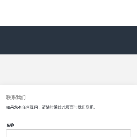
联系我们
如果您有任何疑问，请随时通过此页面与我们联系。
名称